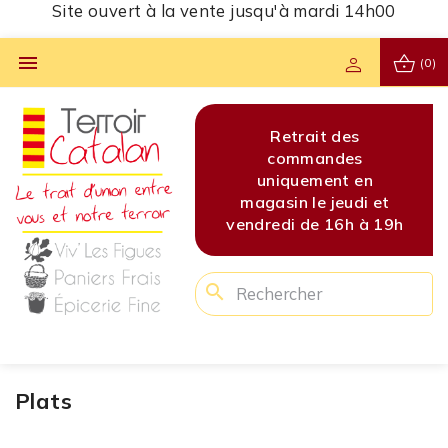
Site ouvert à la vente jusqu'à mardi 14h00
shopping_basket

person
(0)
s
Site ouvert à la vente
Retrait des
Site 
s
jusqu'à mardi 14h00
commandes
jusq
en
uniquement en
di et
magasin le jeudi et
 à 19h
vendredi de 16h à 19h
search
Plats