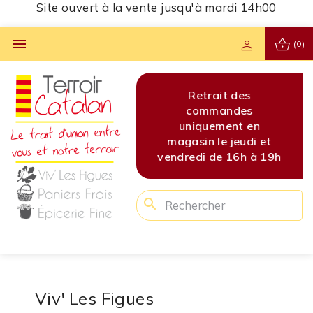
Site ouvert à la vente jusqu'à mardi 14h00
shopping_basket

person
(0)
s
Site ouvert à la vente
Retrait des
Site 
s
jusqu'à mardi 14h00
commandes
jusq
en
uniquement en
di et
magasin le jeudi et
 à 19h
vendredi de 16h à 19h
search
Viv' Les Figues