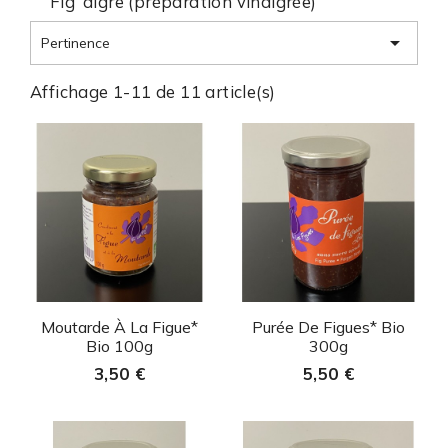
Fig’ aigre (préparation vinaigrée)

Pertinence
Affichage 1-11 de 11 article(s)
Aperçu rapide
Aperçu rapide


Moutarde À La Figue*
Purée De Figues* Bio
Bio 100g
300g
3,50 €
5,50 €