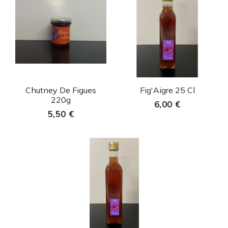
Aperçu rapide
Aperçu rapide


Chutney De Figues
Fig'Aigre 25 Cl
220g
6,00 €
5,50 €