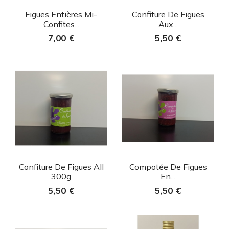
Aperçu rapide
Aperçu rapide


Figues Entières Mi-
Confiture De Figues
Confites...
Aux...
7,00 €
5,50 €
Aperçu rapide
Aperçu rapide


Confiture De Figues All
Compotée De Figues
300g
En...
5,50 €
5,50 €