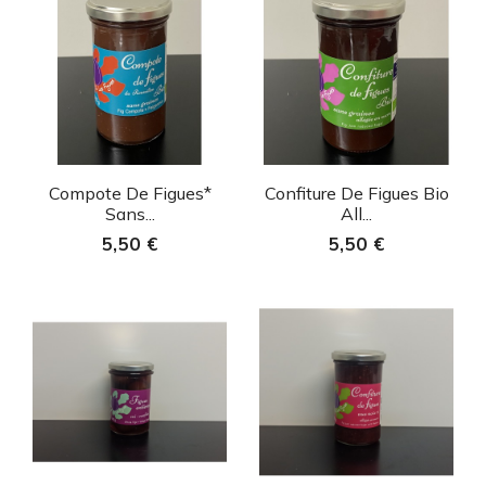
Aperçu rapide
Aperçu rapide


Compote De Figues*
Confiture De Figues Bio
Sans...
All...
5,50 €
5,50 €