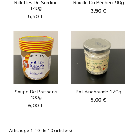
Aperçu rapide
Aperçu rapide


Rillettes De Sardine
Rouille Du Pêcheur 90g
140g
3,50 €
5,50 €
Aperçu rapide
Aperçu rapide


Soupe De Poissons
Pot Anchoiade 170g
400g
5,00 €
6,00 €
Affichage 1-10 de 10 article(s)