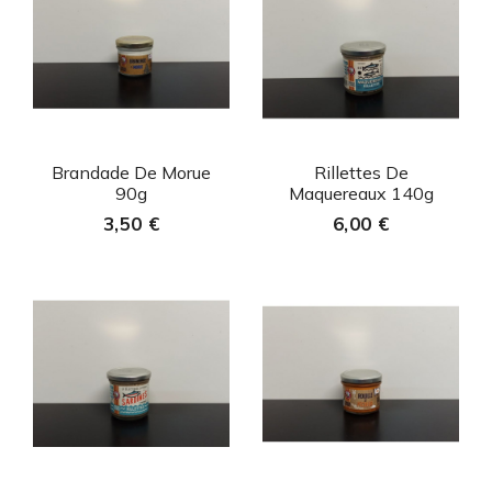
Aperçu rapide
Aperçu rapide


Brandade De Morue
Rillettes De
90g
Maquereaux 140g
3,50 €
6,00 €