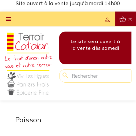
Site ouvert à la vente jusqu'à mardi 14h00
shopping_basket

person
(0)
vert à
Les commandes pour
Le site sera ouvert à
Les 
amedi
cette semaine sont
la vente dès samedi
cet
clôturées !
search
Poisson