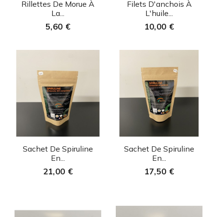
Aperçu rapide
Aperçu rapide


Rillettes De Morue À
Filets D'anchois À
La...
L'huile...
5,60 €
10,00 €
Aperçu rapide
Aperçu rapide


Sachet De Spiruline
Sachet De Spiruline
En...
En...
21,00 €
17,50 €