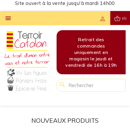
Site ouvert à la vente jusqu'à mardi 14h00
shopping_basket

person
(0)
s
Site ouvert à la vente
Retrait des
Site 
s
jusqu'à mardi 14h00
commandes
jusq
en
uniquement en
di et
magasin le jeudi et
 à 19h
vendredi de 16h à 19h
search
NOUVEAUX PRODUITS