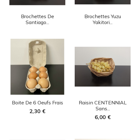
Aperçu rapide
Aperçu rapide


Brochettes De
Brochettes Yuzu
Santiago...
Yakitori...
Aperçu rapide
Aperçu rapide


Boite De 6 Oeufs Frais
Raisin CENTENNIAL
Sans...
2,30 €
6,00 €