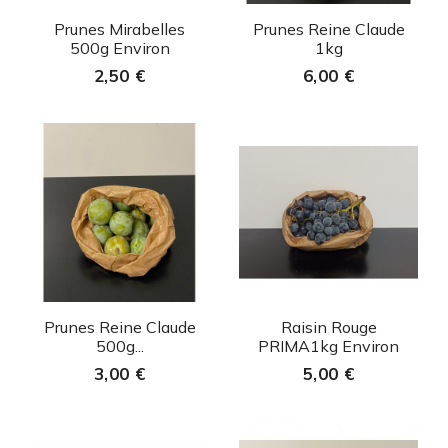
Aperçu rapide
Aperçu rapide


Prunes Mirabelles
Prunes Reine Claude
500g Environ
1kg
2,50 €
6,00 €
Aperçu rapide
Aperçu rapide


Prunes Reine Claude
Raisin Rouge
500g...
PRIMA1kg Environ
3,00 €
5,00 €