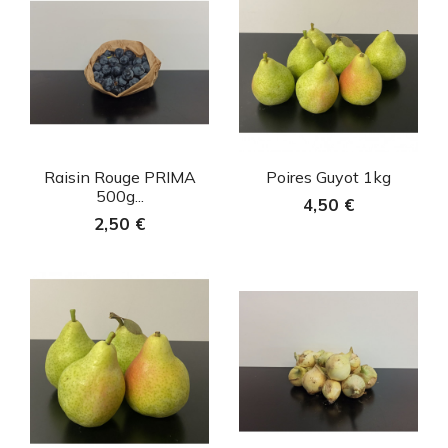
Aperçu rapide
Aperçu rapide


Raisin Rouge PRIMA
Poires Guyot 1kg
500g...
4,50 €
2,50 €