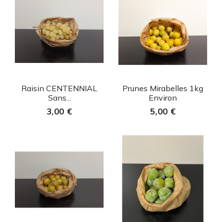
Aperçu rapide
Aperçu rapide


Raisin CENTENNIAL
Prunes Mirabelles 1kg
Sans...
Environ
3,00 €
5,00 €