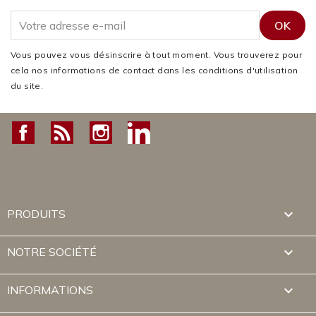
Vous pouvez vous désinscrire à tout moment. Vous trouverez pour
cela nos informations de contact dans les conditions d'utilisation
du site.
Facebook
Rss
Instagram
LinkedIn

PRODUITS

NOTRE SOCIÉTÉ
keyboard_arrow_down
INFORMATIONS