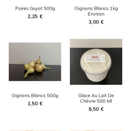
Aperçu rapide
Aperçu rapide


Poires Guyot 500g
Oignons Blancs 1kg
Environ
2,25 €
3,00 €
Aperçu rapide
Aperçu rapide


Oignons Blancs 500g
Glace Au Lait De
Chèvre 500 Ml
1,50 €
8,50 €