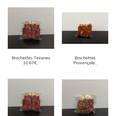
Aperçu rapide
Aperçu rapide


Brochettes Texanes
Brochettes
10.67€...
Provençale...