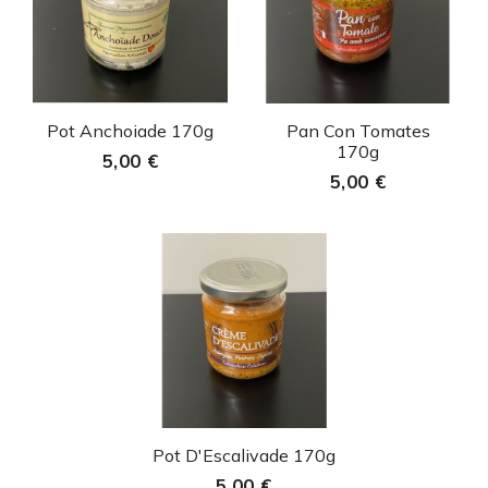
Aperçu rapide
Aperçu rapide


Pot Anchoiade 170g
Pan Con Tomates
170g
5,00 €
5,00 €
Aperçu rapide

Pot D'Escalivade 170g
5,00 €