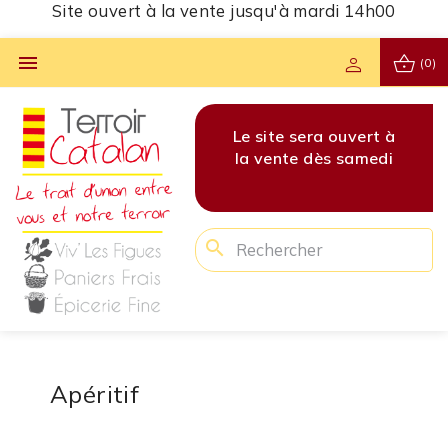
Site ouvert à la vente jusqu'à mardi 14h00
shopping_basket

person
(0)
vert à
Les commandes pour
Le site sera ouvert à
Les 
amedi
cette semaine sont
la vente dès samedi
cet
clôturées !
search
Apéritif