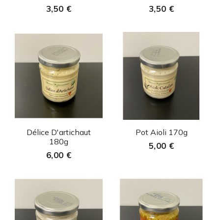
3,50 €
3,50 €
Aperçu rapide
Aperçu rapide


Délice D'artichaut
Pot Aioli 170g
180g
5,00 €
6,00 €