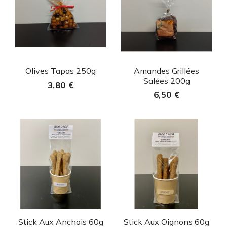
Aperçu rapide
Aperçu rapide


Olives Tapas 250g
Amandes Grillées
Salées 200g
3,80 €
6,50 €
Aperçu rapide
Aperçu rapide


Stick Aux Anchois 60g
Stick Aux Oignons 60g