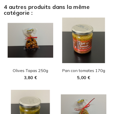
4 autres produits dans la même
catégorie :
Aperçu rapide
Aperçu rapide


Olives Tapas 250g
Pan con tomates 170g
3,80 €
5,00 €