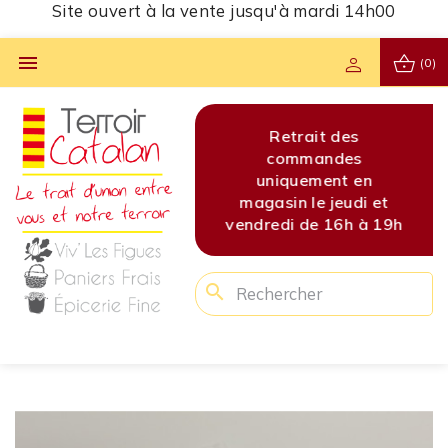
Site ouvert à la vente jusqu'à mardi 14h00
shopping_basket

person
(0)
s
Site ouvert à la vente
Retrait des
Site 
s
jusqu'à mardi 14h00
commandes
jusq
en
uniquement en
di et
magasin le jeudi et
 à 19h
vendredi de 16h à 19h
search