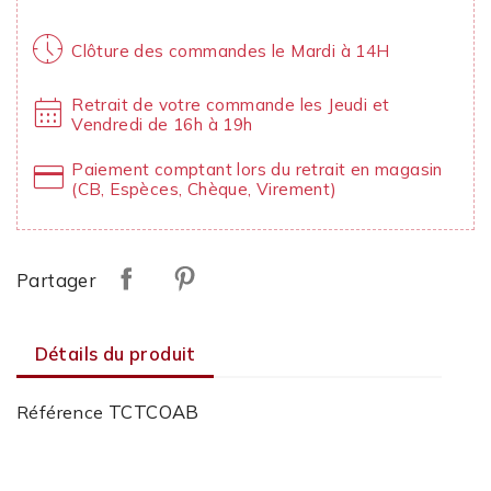
nest_clock_farsight_analog
Clôture des commandes le Mardi à 14H
calendar_month
Retrait de votre commande les Jeudi et
Vendredi de 16h à 19h
credit_card
Paiement comptant lors du retrait en magasin
(CB, Espèces, Chèque, Virement)
Partager
Détails du produit
TCTCOAB
Référence