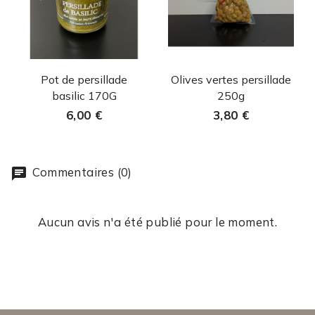
Aperçu rapide
Aperçu rapide


Pot de persillade
Olives vertes persillade
basilic 170G
250g
6,00 €
3,80 €
Commentaires (0)
Aucun avis n'a été publié pour le moment.