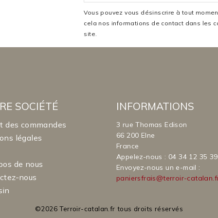
Vous pouvez vous désinscrire à tout moment
cela nos informations de contact dans les co
site.
RE SOCIÉTÉ
INFORMATIONS
it des commandes
3 rue Thomas Edison
66 200 Elne
ons légales
France
Appelez-nous :
04 34 12 35 39
pos de nous
Envoyez-nous un e-mail :
ctez-nous
paniersfrais@terroir-catalan.f
sin
©2026 Terroir-catalan.fr tous droits réservés