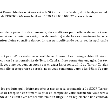
nt l'ensemble des relations entre la SCOP Terroir-Catalan, dont le siège socia
de PERPIGNAN sous le Siret n° 539 171 900 000 27 et ses clients.
ment de la passation de commande, des conditions particulières de vente énon
limitation de certaines catégories de produits) et déclare expressément les acc
tation pleine et entière des conditions particulières de vente, seules applicab
 à partir d'un catalogue accessible sur Internet. Les photographies illustrant
 aucun cas la responsabilité de Terroir-Catalan.fr ne pourra être engagée. Les 
lages et ne peuvent en aucun cas engager la responsabilité de Terroir-Catalan.
tionnelle et temporaire de stock, nous vous communiquerons les délais d'appro
ue, les produits qu'il désire acquérir et transmet sa commande à La SCOP Terro
accusé de réception confirmant la prise en compte de votre commande vous sera
nde d'un client avec lequel existerait un litige lié au règlement d'une comman