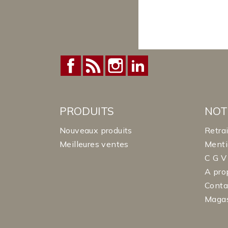
Facebook
Rss
Instagram
LinkedIn
PRODUITS
NOT
Nouveaux produits
Retra
Meilleures ventes
Menti
C G V
A pro
Conta
Maga