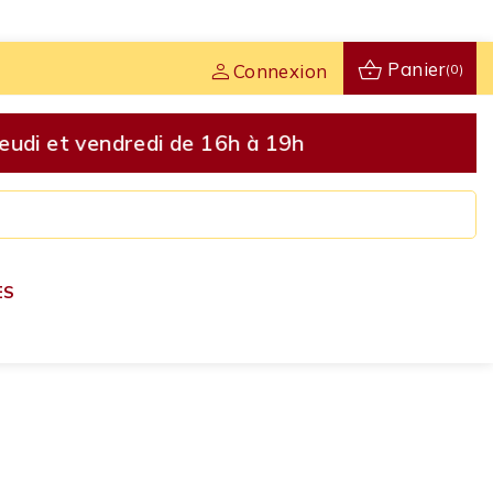
shopping_basket
person
Panier
Connexion
(0)
udi et vendredi de 16h à 19h
ES