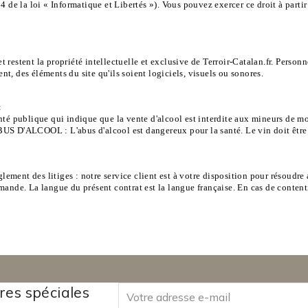
 de la loi « Informatique et Libertés »). Vous pouvez exercer ce droit à parti
t restent la propriété intellectuelle et exclusive de Terroir-Catalan.fr. Personne
ent, des éléments du site qu'ils soient logiciels, visuels ou sonores.
:
té publique qui indique que la vente d'alcool est interdite aux mineurs de moi
US D'ALCOOL : L'abus d'alcool est dangereux pour la santé. Le vin doit êt
lement des litiges : notre service client est à votre disposition pour résoudre
emande. La langue du présent contrat est la langue française. En cas de con
res spéciales