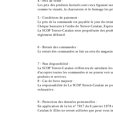
4 - Prix de vente :
Les prix des produits facturés sont ceux figurant 
comme la viande, la charcuterie et le fromage les p
5 - Conditions de paiement :
Le prix de la commande est payable le jour du retr
Chèque bancaire à l'ordre de Terroir-Catalan, Espèc
La SCOP Terroir-Catalan reste propriétaire des produ
règlement définitif.
6 - Retrait des commandes :
Le retrait des commandes se fait au sein du magasin
7 - Non disponibilité :
La SCOP Terroir-Catalan s'efforcera de satisfaire l
d'accepter toutes les commandes et ne pourra voir s
produits et services.
8 - Cas de force majeure :
La responsabilité de La SCOP Terroir-Catalan ne pour
exhaustive.
9 - Protection des données personnelles :
En application de la loi n° 7817 du 6 janvier 1978 r
Catalan.fr. Elles ne seront utilisées que pour vous i