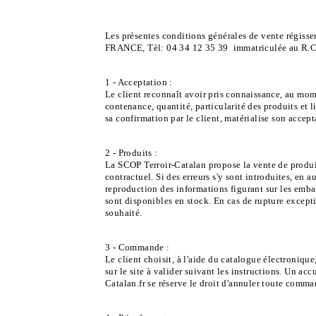
Les présentes conditions générales de vente régisse
FRANCE, Tèl: 04 34 12 35 39 immatriculée au R.C.
1 - Acceptation :
Le client reconnaît avoir pris connaissance, au mo
contenance, quantité, particularité des produits et 
sa confirmation par le client, matérialise son accep
2 - Produits :
La SCOP Terroir-Catalan propose la vente de produits
contractuel. Si des erreurs s'y sont introduites, en
reproduction des informations figurant sur les embal
sont disponibles en stock. En cas de rupture excep
souhaité.
3 - Commande :
Le client choisit, à l'aide du catalogue électroniq
sur le site à valider suivant les instructions. Un 
Catalan.fr se réserve le droit d'annuler toute comma