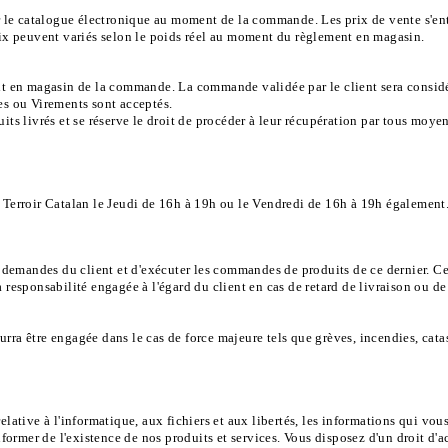
sur le catalogue électronique au moment de la commande. Les prix de vente s'e
rix peuvent variés selon le poids réel au moment du règlement en magasin.
ait en magasin de la commande. La commande validée par le client sera consid
es ou Virements sont acceptés.
its livrés et se réserve le droit de procéder à leur récupération par tous moye
 Terroir Catalan le Jeudi de 16h à 19h ou le Vendredi de 16h à 19h également
es demandes du client et d'exécuter les commandes de produits de ce dernier. 
a responsabilité engagée à l'égard du client en cas de retard de livraison ou 
ra être engagée dans le cas de force majeure tels que grèves, incendies, catastr
elative à l'informatique, aux fichiers et aux libertés, les informations qui vo
nformer de l'existence de nos produits et services. Vous disposez d'un droit d'a