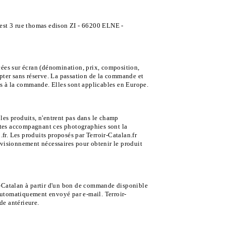
l est 3 rue thomas edison ZI - 66200 ELNE -
cées sur écran (dénomination, prix, composition,
epter sans réserve. La passation de la commande et
les à la commande. Elles sont applicables en Europe.
 les produits, n'entrent pas dans le champ
textes accompagnant ces photographies sont la
fr. Les produits proposés par Terroir-Catalan.fr
visionnement nécessaires pour obtenir le produit
ir-Catalan à partir d'un bon de commande disponible
 automatiquement envoyé par e-mail. Terroir-
de antérieure.