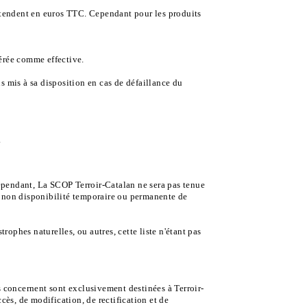
ntendent en euros TTC. Cependant pour les produits
érée comme effective.
ns mis à sa disposition en cas de défaillance du
.
Cependant, La SCOP Terroir-Catalan ne sera pas tenue
de non disponibilité temporaire ou permanente de
ophes naturelles, ou autres, cette liste n'étant pas
us concernent sont exclusivement destinées à Terroir-
ccès, de modification, de rectification et de