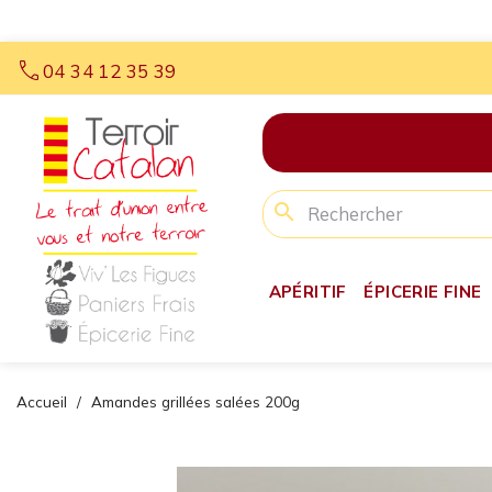
call
04 34 12 35 39
search
APÉRITIF
ÉPICERIE FINE
Accueil
Amandes grillées salées 200g