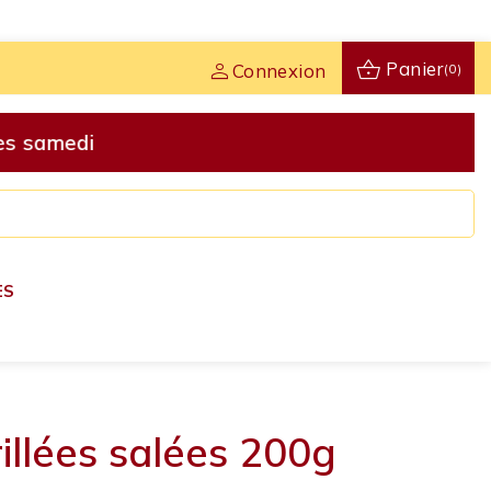
shopping_basket
person
Panier
Connexion
(0)
ès samedi
ES
llées salées 200g