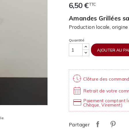
6,50 €
TTC
Amandes Grillées s
Production locale, origin
Quantité
AJOUTER AU PA
nest_clock_farsight_analog
Clôture des command
calendar_month
Retrait de votre com
credit_card
Paiement comptant lo
Chèque, Virement)
lle
Partager