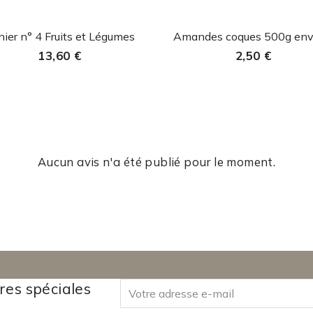
Aperçu rapide
Aperçu rapide


ier n° 4 Fruits et Légumes
Amandes coques 500g env
13,60 €
2,50 €
Aucun avis n'a été publié pour le moment.
res spéciales