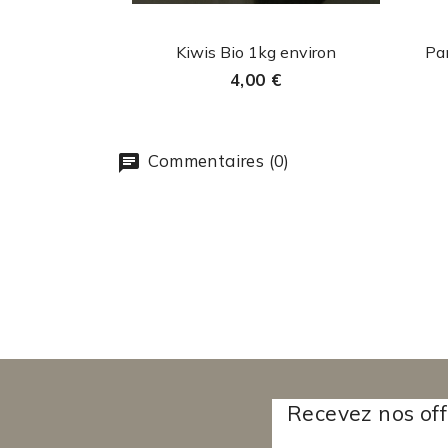
Aperçu rapide

Kiwis Bio 1kg environ
Pan
4,00 €
Commentaires (0)
Recevez nos off