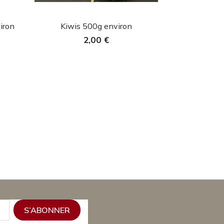
Aperçu rapide

iron
Kiwis 500g environ
2,00 €