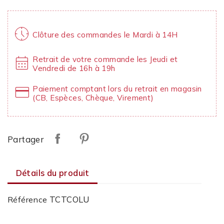
nest_clock_farsight_analog
Clôture des commandes le Mardi à 14H
calendar_month
Retrait de votre commande les Jeudi et
Vendredi de 16h à 19h
credit_card
Paiement comptant lors du retrait en magasin
(CB, Espèces, Chèque, Virement)
Partager
Détails du produit
TCTCOLU
Référence