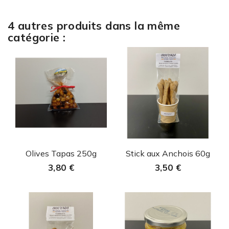
4 autres produits dans la même
catégorie :
Aperçu rapide
Aperçu rapide


Olives Tapas 250g
Stick aux Anchois 60g
3,80 €
3,50 €