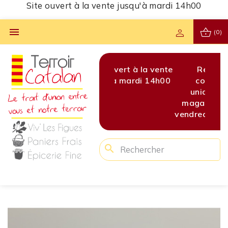
Site ouvert à la vente jusqu'à mardi 14h00
shopping_basket

person
(0)
Retrait des
Site ouvert à la vente
Retrait des
commandes
jusqu'à mardi 14h00
commande
niquement en
uniquement 
asin le jeudi et
magasin le jeud
edi de 16h à 19h
vendredi de 16h
search