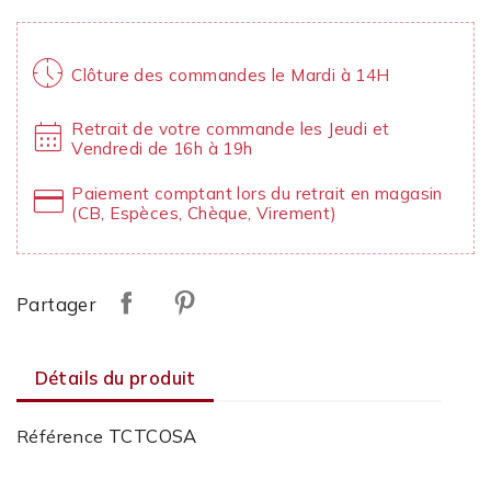
nest_clock_farsight_analog
Clôture des commandes le Mardi à 14H
calendar_month
Retrait de votre commande les Jeudi et
Vendredi de 16h à 19h
credit_card
Paiement comptant lors du retrait en magasin
(CB, Espèces, Chèque, Virement)
Partager
Détails du produit
TCTCOSA
Référence