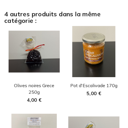
4 autres produits dans la même
catégorie :
Aperçu rapide
Aperçu rapide


Olives noires Grece
Pot d'Escalivade 170g
250g
5,00 €
4,00 €