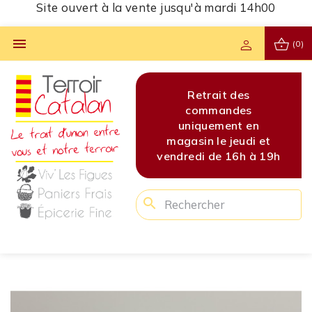
Site ouvert à la vente jusqu'à mardi 14h00
shopping_basket

person
(0)
s
Site ouvert à la vente
Retrait des
Site 
s
jusqu'à mardi 14h00
commandes
jusq
en
uniquement en
di et
magasin le jeudi et
 à 19h
vendredi de 16h à 19h
search