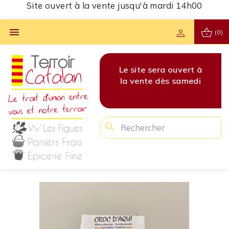
Site ouvert à la vente jusqu'à mardi 14h00
shopping_basket

person
(0)
vert à
Les commandes pour
Le site sera ouvert à
Les 
amedi
cette semaine sont
la vente dès samedi
cet
clôturées !
search