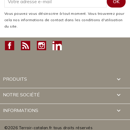
Vous pouvez vous désinscrire à tout moment. Vous trouverez pour
cela nos informations de contact dans les conditions d'utilisation
du site.
Facebook
Rss
Instagram
LinkedIn

PRODUITS

NOTRE SOCIÉTÉ
keyboard_arrow_down
INFORMATIONS
©2026 Terroir-catalan.fr tous droits réservés