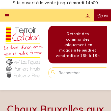
Site ouvert à la vente jusqu'à mardi 14h00
shopping_basket

person
(0)
s
Site ouvert à la vente
Retrait des
Site 
s
jusqu'à mardi 14h00
commandes
jusq
en
uniquement en
di et
magasin le jeudi et
 à 19h
vendredi de 16h à 19h
search
Choux Bruxelles aux