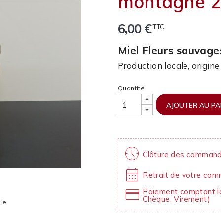
montagne 
6,00 €
TTC
Miel Fleurs sauvag
Production locale, origin
Quantité
AJOUTER AU PA
nest_clock_farsight_analog
Clôture des command
calendar_month
Retrait de votre com
credit_card
Paiement comptant lo
Chèque, Virement)
lle