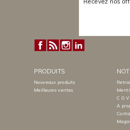
Recevez nos off
Facebook
Rss
Instagram
LinkedIn
PRODUITS
NOT
Nouveaux produits
Retra
Meilleures ventes
Menti
C G V
A pro
Conta
Maga