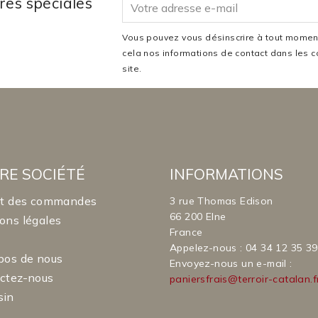
res spéciales
Vous pouvez vous désinscrire à tout moment
cela nos informations de contact dans les co
site.
RE SOCIÉTÉ
INFORMATIONS
it des commandes
3 rue Thomas Edison
66 200 Elne
ons légales
France
Appelez-nous :
04 34 12 35 39
pos de nous
Envoyez-nous un e-mail :
ctez-nous
paniersfrais@terroir-catalan.f
sin