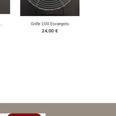
Aperçu rapide

..
Grille 100 Escargots
24,00 €