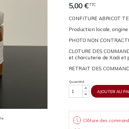
5,00 €
TTC
CONFITURE ABRICOT TE
Production locale, origin
PHOTO NON CONTRACT
CLOTURE DES COMMAND
et charcuterie de Xadi et 
RETRAIT DES COMMAND
Quantité
AJOUTER AU PA
nest_clock_farsight_analog
lle
Clôture des command