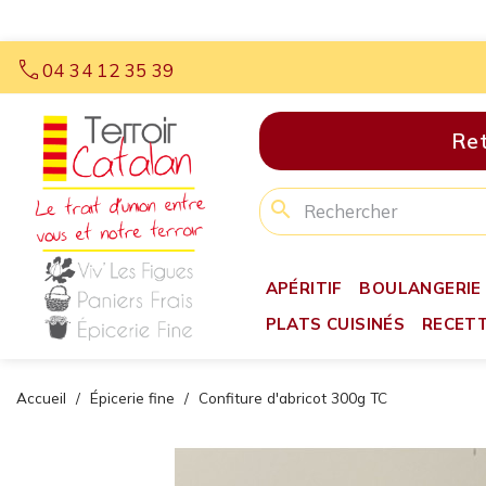
call
04 34 12 35 39
Retr
search
APÉRITIF
BOULANGERIE
PLATS CUISINÉS
RECET
Accueil
Épicerie fine
Confiture d'abricot 300g TC