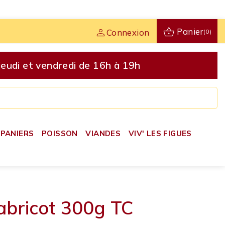
shopping_basket
person
Panier
Connexion
(0)
udi et vendredi de 16h à 19h
PANIERS
POISSON
VIANDES
VIV' LES FIGUES
'abricot 300g TC