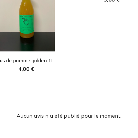
Aperçu rapide

Jus de pomme golden 1L
4,00 €
Aucun avis n'a été publié pour le moment.