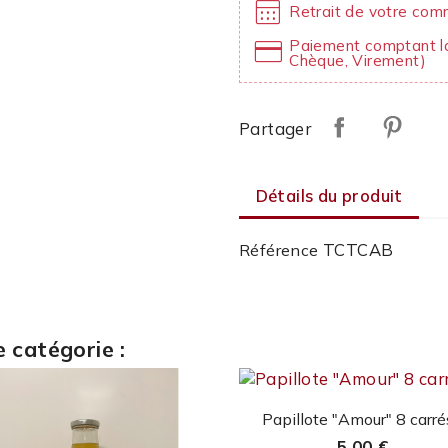
calendar_month
Retrait de votre com
credit_card
Paiement comptant lo
Chèque, Virement)
Partager
Détails du produit
TCTCAB
Référence
 catégorie :
Aperçu rapide

Papillote "Amour" 8 carrés
5,00 €