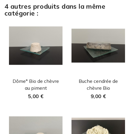
4 autres produits dans la même
catégorie :
Aperçu rapide
Aperçu rapide


Dôme* Bio de chèvre
Buche cendrée de
au piment
chèvre Bio
5,00 €
9,00 €