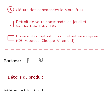
nest_clock_farsight_analog
Clôture des commandes le Mardi à 14H
calendar_month
Retrait de votre commande les Jeudi et
Vendredi de 16h à 19h
credit_card
Paiement comptant lors du retrait en magasin
(CB, Espèces, Chèque, Virement)
Partager
Détails du produit
CRCRDOT
Référence