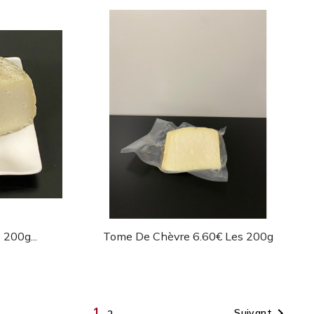
de
Aperçu rapide

200g...
Tome De Chèvre 6.60€ Les 200g
1

Suivant
2