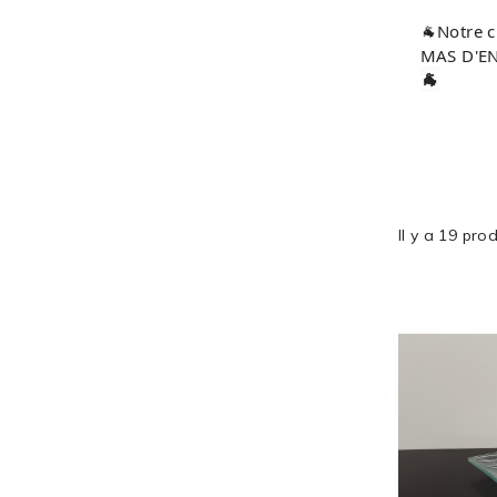
🐐Notre c
MAS D'E
🐐
Il y a 19 prod