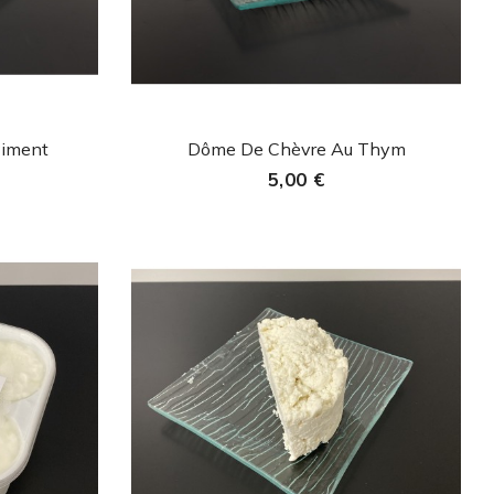
de
Aperçu rapide

Piment
Dôme De Chèvre Au Thym
5,00 €