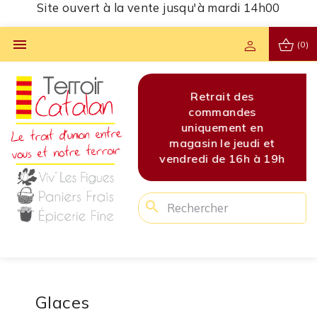
Site ouvert à la vente jusqu'à mardi 14h00
shopping_basket

person
(0)
s
Site ouvert à la vente
Retrait des
Site 
s
jusqu'à mardi 14h00
commandes
jusq
en
uniquement en
di et
magasin le jeudi et
 à 19h
vendredi de 16h à 19h
search
Glaces