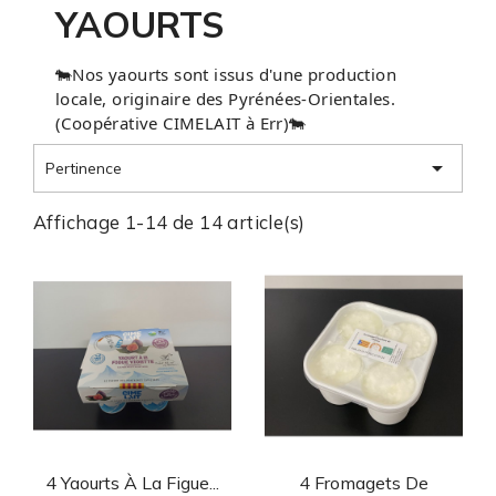
YAOURTS
🐄Nos yaourts sont issus d'une production
locale, originaire des Pyrénées-Orientales.
(Coopérative CIMELAIT à Err
)🐄

Pertinence
Affichage 1-14 de 14 article(s)
Aperçu rapide
Aperçu rapide


4 Yaourts À La Figue...
4 Fromagets De