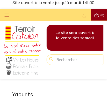
Site ouvert à la vente jusqu'à mardi 14h00
shopping_basket

person
(0)
vert à
Les commandes pour
Le site sera ouvert à
Les 
amedi
cette semaine sont
la vente dès samedi
cet
clôturées !
search
Yaourts