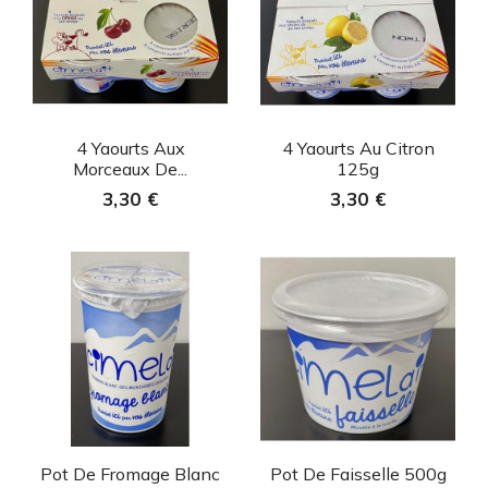
Aperçu rapide
Aperçu rapide


4 Yaourts Aux
4 Yaourts Au Citron
Morceaux De...
125g
3,30 €
3,30 €
Aperçu rapide
Aperçu rapide


Pot De Fromage Blanc
Pot De Faisselle 500g