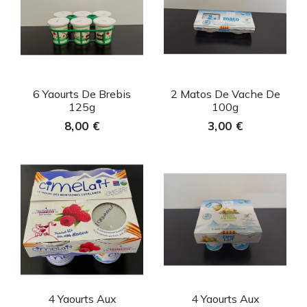
Aperçu rapide
Aperçu rapide


6 Yaourts De Brebis
2 Matos De Vache De
125g
100g
8,00 €
3,00 €
Aperçu rapide
Aperçu rapide


4 Yaourts Aux
4 Yaourts Aux