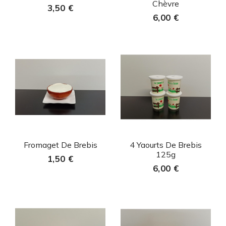
Chèvre
3,50 €
6,00 €
Aperçu rapide
Aperçu rapide


Fromaget De Brebis
4 Yaourts De Brebis
125g
1,50 €
6,00 €