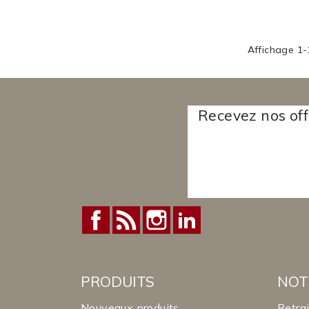
Affichage 1-1
Recevez nos off
Facebook
Rss
Instagram
LinkedIn
PRODUITS
NOT
Nouveaux produits
Retra