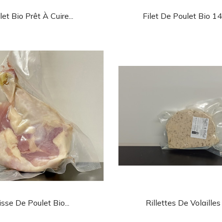
Aperçu rapide
Aperçu rapi


et Bio Prêt À Cuire...
Filet De Poulet Bio 14.
Aperçu rapide
Aperçu rapi


isse De Poulet Bio...
Rillettes De Volailles 