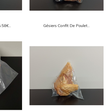
de
Aperçu rapide

.58€...
Gésiers Confit De Poulet...