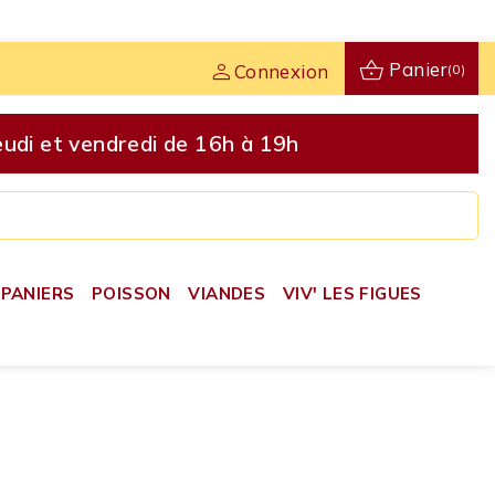
shopping_basket
person
Panier
Connexion
(0)
udi et vendredi de 16h à 19h
PANIERS
POISSON
VIANDES
VIV' LES FIGUES