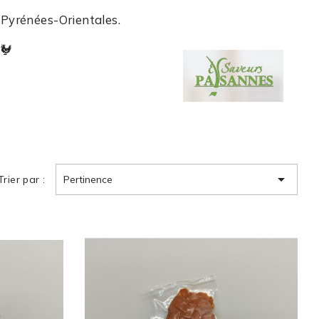
s Pyrénées-Orientales.
🐓

Trier par :
Pertinence