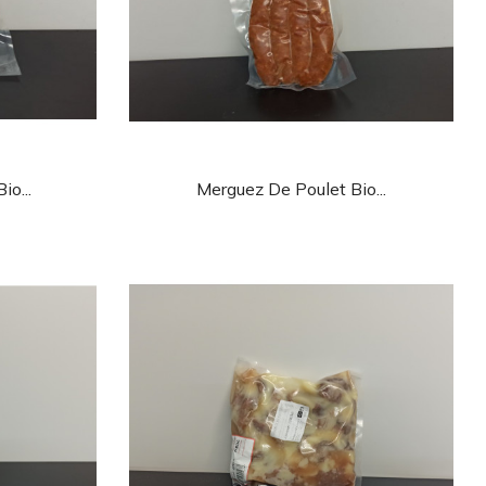
de
Aperçu rapide

io...
Merguez De Poulet Bio...