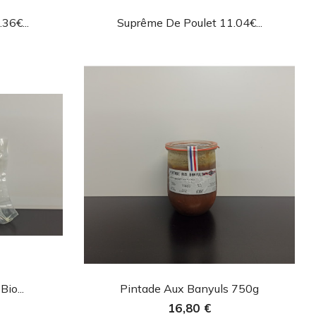
de
Aperçu rapide

36€...
Suprême De Poulet 11.04€...
de
Aperçu rapide

Bio...
Pintade Aux Banyuls 750g
16,80 €