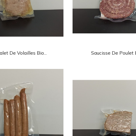
Aperçu rapide
Aperçu rapi


let De Volailles Bio...
Saucisse De Poulet B