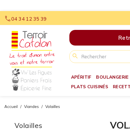
call
04 34 12 35 39
Retr
search
APÉRITIF
BOULANGERIE
PLATS CUISINÉS
RECET
Accueil
Viandes
Volailles
VOL
Volailles