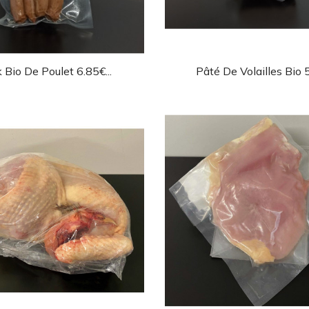
Aperçu rapide
Aperçu rapi


 Bio De Poulet 6.85€...
Pâté De Volailles Bio 5