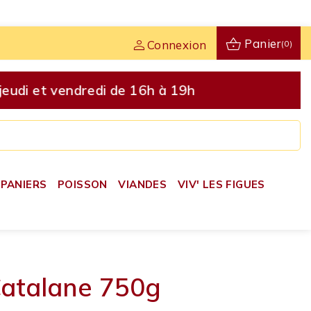
shopping_basket
person
Panier
Connexion
(0)
udi et vendredi de 16h à 19h
PANIERS
POISSON
VIANDES
VIV' LES FIGUES
 Catalane 750g