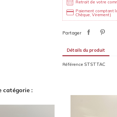
calendar_month
Retrait de votre com
credit_card
Paiement comptant lo
Chèque, Virement)
Partager
Détails du produit
STSTTAC
Référence
 catégorie :