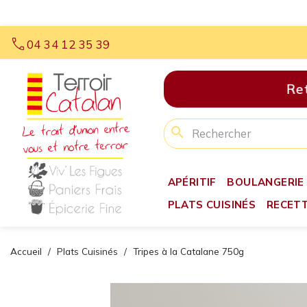
call
04 34 12 35 39
Retr
search
APÉRITIF
BOULANGERIE
PLATS CUISINÉS
RECET
Accueil
Plats Cuisinés
Tripes à la Catalane 750g