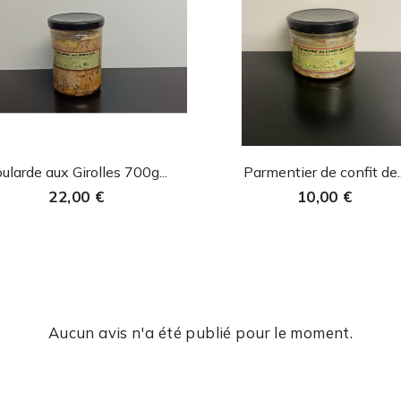
Aperçu rapide
Aperçu rapide


ularde aux Girolles 700g...
Parmentier de confit de..
22,00 €
10,00 €
Aucun avis n'a été publié pour le moment.