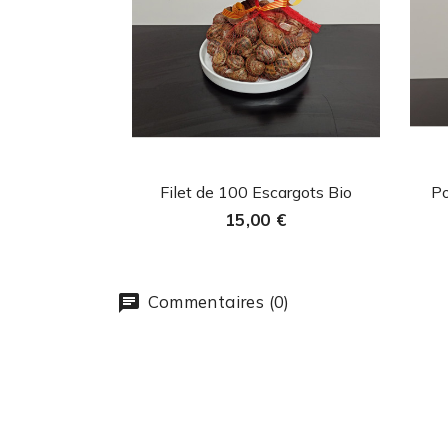
Aperçu rapide

Filet de 100 Escargots Bio
Po
15,00 €
Commentaires (0)