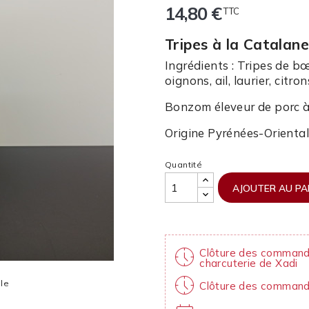
14,80 €
TTC
Tripes à la Catalan
Ingrédients : Tripes de bœ
oignons, ail, laurier, citron
Bonzom éleveur de porc à
Origine Pyrénées-Orienta
Quantité
AJOUTER AU PA
nest_clock_farsight_analog
Clôture des commandes
charcuterie de Xadi
nest_clock_farsight_analog
lle
Clôture des command