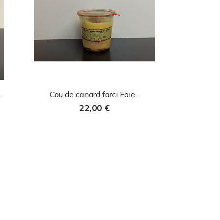
Aperçu rapide

.
Cou de canard farci Foie...
22,00 €