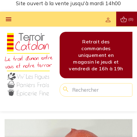
Site ouvert à la vente jusqu'à mardi 14h00
shopping_basket

person
(0)
s
Site ouvert à la vente
Retrait des
Site 
s
jusqu'à mardi 14h00
commandes
jusq
en
uniquement en
di et
magasin le jeudi et
 à 19h
vendredi de 16h à 19h
search