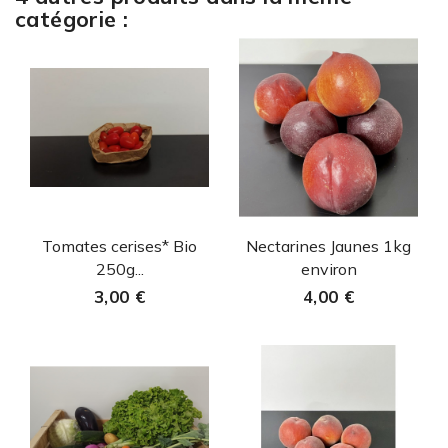
catégorie :
Aperçu rapide
Aperçu rapide


Tomates cerises* Bio
Nectarines Jaunes 1kg
250g...
environ
3,00 €
4,00 €