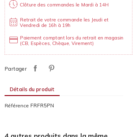
nest_clock_farsight_analog
Clôture des commandes le Mardi à 14H
calendar_month
Retrait de votre commande les Jeudi et
Vendredi de 16h à 19h
credit_card
Paiement comptant lors du retrait en magasin
(CB, Espèces, Chèque, Virement)
Partager
Détails du produit
FRFR5PN
Référence
4 autres produits dans la même