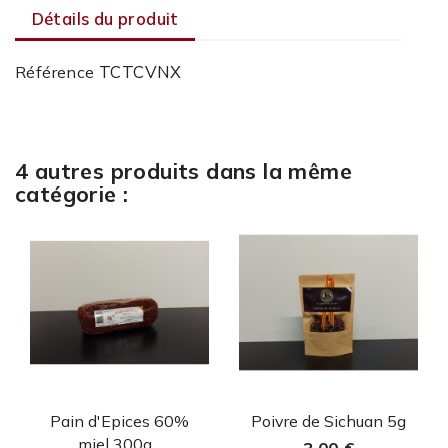
Détails du produit
TCTCVNX
Référence
4 autres produits dans la même
catégorie :
Aperçu rapide
Aperçu rapide


Pain d'Epices 60%
Poivre de Sichuan 5g
miel 300g...