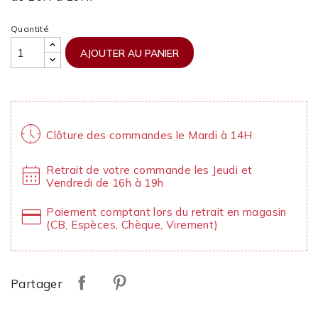
Quantité
AJOUTER AU PANIER
nest_clock_farsight_analog
Clôture des commandes le Mardi à 14H
calendar_month
Retrait de votre commande les Jeudi et
Vendredi de 16h à 19h
credit_card
Paiement comptant lors du retrait en magasin
(CB, Espèces, Chèque, Virement)
Partager