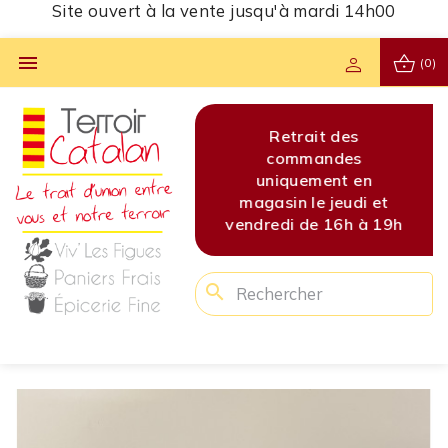
Site ouvert à la vente jusqu'à mardi 14h00
shopping_basket

person
(0)
s
Site ouvert à la vente
Retrait des
Site 
s
jusqu'à mardi 14h00
commandes
jusq
en
uniquement en
di et
magasin le jeudi et
 à 19h
vendredi de 16h à 19h
search