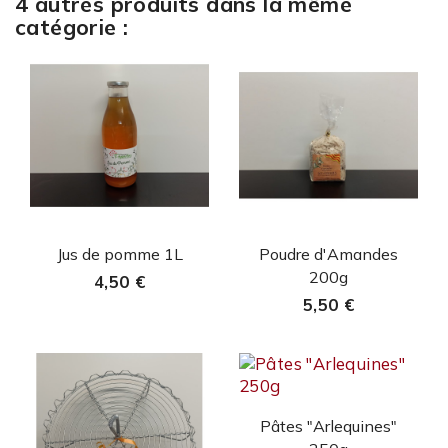
4 autres produits dans la même
catégorie :
Aperçu rapide
Aperçu rapide


Jus de pomme 1L
Poudre d'Amandes
200g
4,50 €
5,50 €
Aperçu rapide

Pâtes "Arlequines"