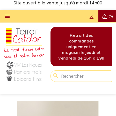
Site ouvert à la vente jusqu'à mardi 14h00
shopping_basket

person
(0)
s
Site ouvert à la vente
Retrait des
Site 
s
jusqu'à mardi 14h00
commandes
jusq
en
uniquement en
di et
magasin le jeudi et
 à 19h
vendredi de 16h à 19h
search