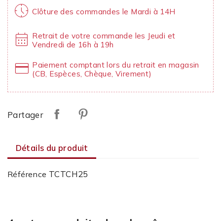
nest_clock_farsight_analog
Clôture des commandes le Mardi à 14H
calendar_month
Retrait de votre commande les Jeudi et
Vendredi de 16h à 19h
credit_card
Paiement comptant lors du retrait en magasin
(CB, Espèces, Chèque, Virement)
Partager
Détails du produit
TCTCH25
Référence