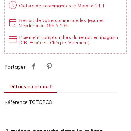
nest_clock_farsight_analog
Clôture des commandes le Mardi à 14H
calendar_month
Retrait de votre commande les Jeudi et
Vendredi de 16h à 19h
credit_card
Paiement comptant lors du retrait en magasin
(CB, Espèces, Chèque, Virement)
Partager
Détails du produit
TCTCPCO
Référence
4 autres produits dans la même