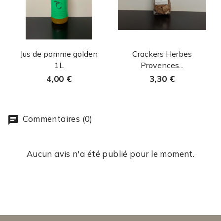
Aperçu rapide
Aperçu rapide


Jus de pomme golden
Crackers Herbes
1L
Provences...
4,00 €
3,30 €
Commentaires (0)
Aucun avis n'a été publié pour le moment.