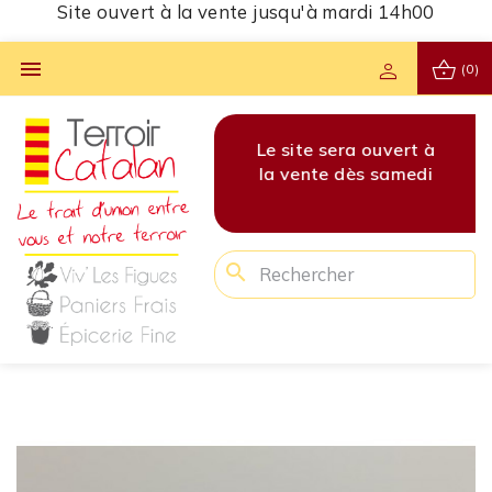
Site ouvert à la vente jusqu'à mardi 14h00
shopping_basket

person
(0)
vert à
Les commandes pour
Le site sera ouvert à
Les 
amedi
cette semaine sont
la vente dès samedi
cet
clôturées !
search