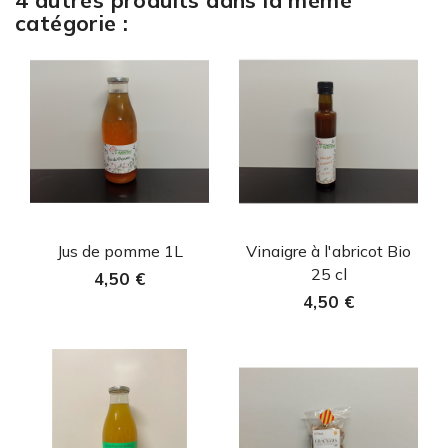
catégorie :
Aperçu rapide
Aperçu rapide


Jus de pomme 1L
Vinaigre à l'abricot Bio
25 cl
4,50 €
4,50 €