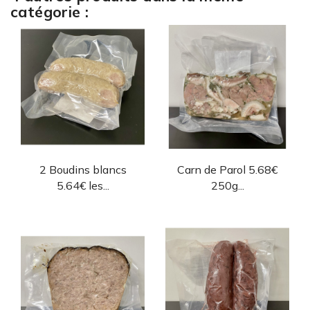
catégorie :
Aperçu rapide
Aperçu rapide


2 Boudins blancs
Carn de Parol 5.68€
5.64€ les...
250g...