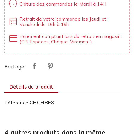
nest_clock_farsight_analog
Clôture des commandes le Mardi à 14H
calendar_month
Retrait de votre commande les Jeudi et
Vendredi de 16h à 19h
credit_card
Paiement comptant lors du retrait en magasin
(CB, Espèces, Chèque, Virement)
Partager
Détails du produit
CHCHRFX
Référence
4 autres produits dans la même