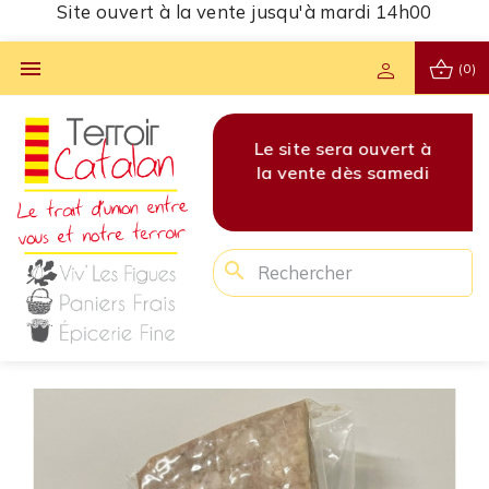
Site ouvert à la vente jusqu'à mardi 14h00
shopping_basket

person
(0)
vert à
Les commandes pour
Le site sera ouvert à
Les 
amedi
cette semaine sont
la vente dès samedi
cet
clôturées !
search