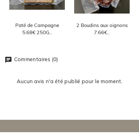
Aperçu rapide
Aperçu rapide


Paté de Campagne
2 Boudins aux oignons
5.68€ 250G...
7.66€...
Commentaires (0)
Aucun avis n'a été publié pour le moment.