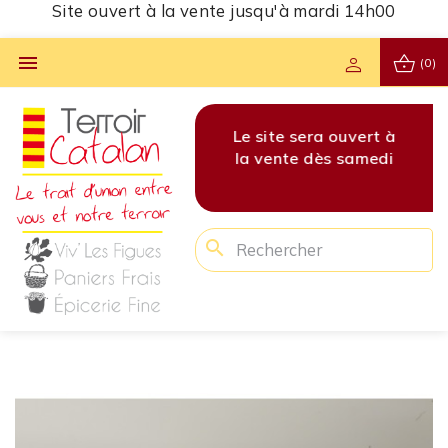
Site ouvert à la vente jusqu'à mardi 14h00
shopping_basket

person
(0)
vert à
Les commandes pour
Le site sera ouvert à
Les 
amedi
cette semaine sont
la vente dès samedi
cet
clôturées !
search