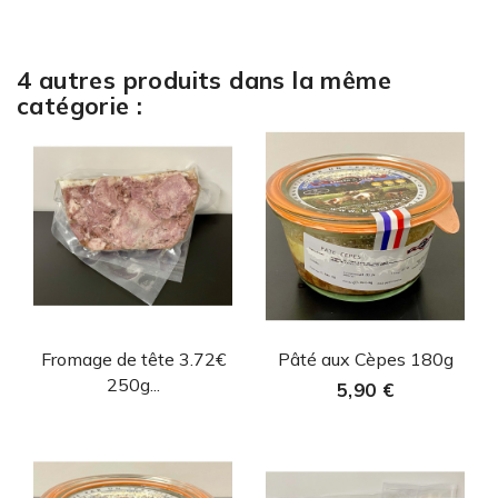
4 autres produits dans la même
catégorie :
Aperçu rapide
Aperçu rapide


Fromage de tête 3.72€
Pâté aux Cèpes 180g
250g...
5,90 €