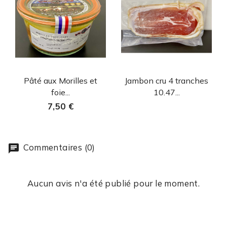
Aperçu rapide
Aperçu rapide


Pâté aux Morilles et
Jambon cru 4 tranches
foie...
10.47...
7,50 €
Commentaires (0)
Aucun avis n'a été publié pour le moment.