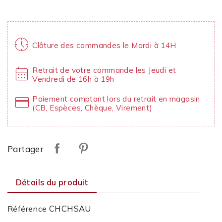
nest_clock_farsight_analog
Clôture des commandes le Mardi à 14H
calendar_month
Retrait de votre commande les Jeudi et
Vendredi de 16h à 19h
credit_card
Paiement comptant lors du retrait en magasin
(CB, Espèces, Chèque, Virement)
Partager
Détails du produit
CHCHSAU
Référence