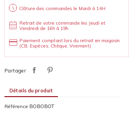
nest_clock_farsight_analog
Clôture des commandes le Mardi à 14H
calendar_month
Retrait de votre commande les Jeudi et
Vendredi de 16h à 19h
credit_card
Paiement comptant lors du retrait en magasin
(CB, Espèces, Chèque, Virement)
Partager
Détails du produit
BOBOBOT
Référence