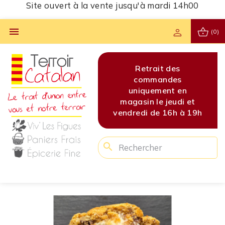
Site ouvert à la vente jusqu'à mardi 14h00
shopping_basket

person
(0)
s
Site ouvert à la vente
Retrait des
Site 
s
jusqu'à mardi 14h00
commandes
jusq
en
uniquement en
di et
magasin le jeudi et
 à 19h
vendredi de 16h à 19h
search